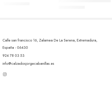
Z- Botín DE SERRAJE XTI CH
79,00
€
94,00
€
39,99
€
-
49,00
€
Calle san francisco 16, Zalamea De La Serena, Extremadura,
España - 06430
924 78 03 53
info@calzadosjorgecabanillas.es