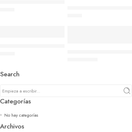
SANDALIAS MUJER GIOSEPPO DE CUÑA ESTILO DEPORTIVO
ZAPATILLAS ABIERTAS PIEL 
74,95
€
79,95
€
EN VENTA
ZAPATILLAS DE MUJER RUNING JOMA VITALY 2502 BLANCA
ZAPATOS DEPORTIVOS PIEL B
49,00
€
67,90
€
69,90
€
Search
Categorías
No hay categorías
Archivos