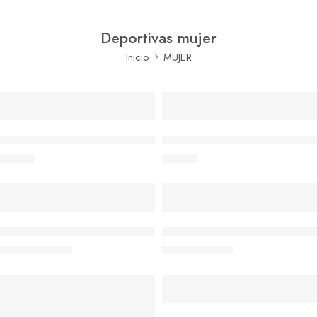
Deportivas mujer
Inicio
MUJER
DEPORTIVAS RILAS W 25V JOHN SMITH AGUA MARINA
DEPORTIVAS RILAS W 25V JO
49,00
€
49,00
€
EN VENTA
EN VENTA
DEPORTIVO CASUAL EN PIEL AZUL 48 HORAS Mº611601
DEPORTIVO FLUCHOS F2177 
67,90
€
75,95
€
69,90
€
99,50
€
EN VENTA
EN VENTA