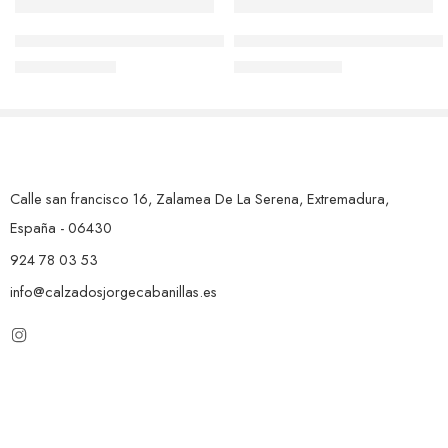
Z-BOTÍN KAOLA Mº3852 CUERO
Z-BOTÍN DORKING MARGOT 
59,99
€
49,99
€
79,00
€
109,00
€
Calle san francisco 16, Zalamea De La Serena, Extremadura,
España - 06430
924 78 03 53
info@calzadosjorgecabanillas.es