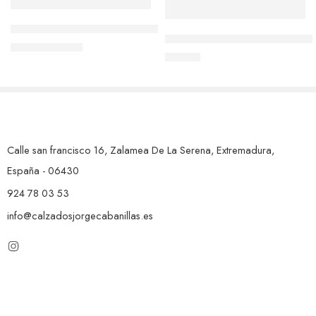
G-Zapato salón destalonado blanco 5805
MOLONAS SANDALIA MULE 
55,90
€
69,00
€
48,00
€
Calle san francisco 16, Zalamea De La Serena, Extremadura,
España - 06430
924 78 03 53
info@calzadosjorgecabanillas.es