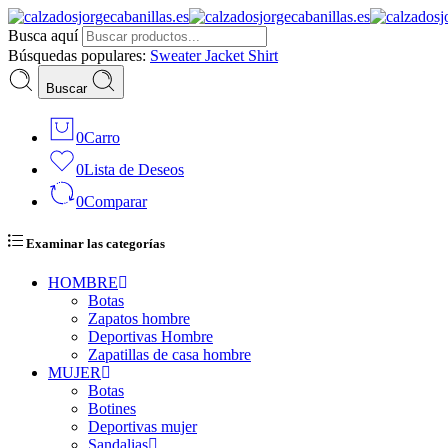
Busca aquí
Búsquedas populares:
Sweater
Jacket
Shirt
Buscar
0
Carro
0
Lista de Deseos
0
Comparar
Examinar las categorías
HOMBRE
Botas
Zapatos hombre
Deportivas Hombre
Zapatillas de casa hombre
MUJER
Botas
Botines
Deportivas mujer
Sandalias