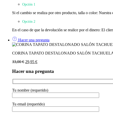
Opción 1
Si el cambio se realiza por otro producto, talla o color: Nuestr
Opción 2
En el caso de que la devolución se realice por el dinero: El clie
Hacer una pregunta
CORINA TAPATO DESTALONADO SALÓN TACHUELAS
El
El
33,00
€
29,95
€
precio
precio
original
actual
Hacer una pregunta
era:
es:
33,00 €.
29,95 €.
Tu nombre (requerido)
Tu email (requerido)