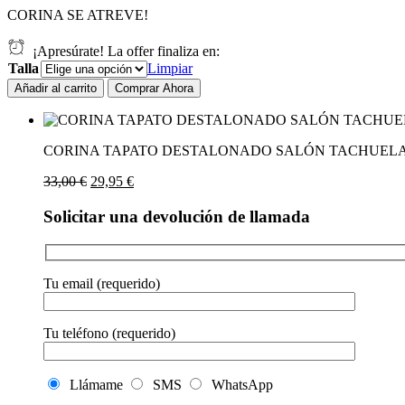
CORINA SE ATREVE!
¡Apresúrate! La offer finaliza en:
Talla
Limpiar
CORINA
Añadir al carrito
Comprar Ahora
TAPATO
DESTALONADO
SALÓN
TACHUELAS.
CORINA TAPATO DESTALONADO SALÓN TACHUELAS
Mº5772
El
El
33,00
€
29,95
€
cantidad
precio
precio
original
actual
Solicitar una devolución de llamada
era:
es:
33,00 €.
29,95 €.
Tu email (requerido)
Tu teléfono (requerido)
Llámame
SMS
WhatsApp