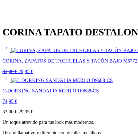
CORINA TAPATO DESTALON
CORINA, ZAPATOS DE TACHUELAS Y TACÓN BAJO M5772
El
El
33,00
€
29,95
€
precio
precio
original
actual
era:
es:
C-DORKING SANDALIA MERLO D9688-CS
33,00 €.
29,95 €.
74,95
€
El
El
33,00
€
29,95
€
precio
precio
Un toque atrevido para tus look más modernos.
original
actual
era:
es:
Diseñó llamativo y diferente con detalles metálicos.
33,00 €.
29,95 €.