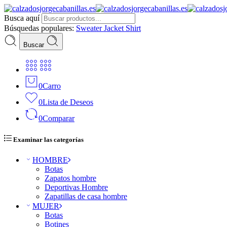
Busca aquí
Búsquedas populares:
Sweater
Jacket
Shirt
Buscar
0
Carro
0
Lista de Deseos
0
Comparar
Examinar las categorías
HOMBRE
Botas
Zapatos hombre
Deportivas Hombre
Zapatillas de casa hombre
MUJER
Botas
Botines