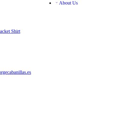
About Us
Jacket
Shirt