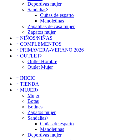
Deportivas mujer
Sandalias
Cuñas de esparto
Manoletinas
Zapatillas de casa mujer
Zapatos mujer
NIÑOS/NIÑAS
COMPLEMENTOS
PRIMAVERA-VERANO 2026
OUTLET
Outlet Hombre
Outlet Mujer
INICIO
TIENDA
MUJER
Mujer
Botas
Botines
Zapatos mujer
Sandalias
Cuñas de esparto
Manoletinas
Deportivas mujer